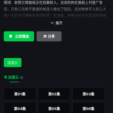
描述:
新西兰情报局正在招募新人。当该机构在报纸上刊登广告
后，只有三位极不靠谱的候选人做出了回应。这对格格不入的三人
被一头扔进了晦暗的间谍世界，在背叛、罗曼史和日益荒诞的局势
中跌跌撞撞地摸索前行
展开

立即播放
分享
加速云
加速云
6
第01集
第02集
第03集
第04集
第05集
第06集