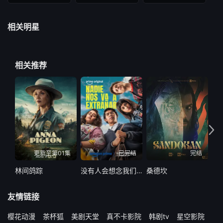
相关明星
相关推荐
更新至第01集
已完结
完结
林间鸽踪
没有人会想念我们第二季
桑德坎
代
友情链接
樱花动漫
茶杯狐
美剧天堂
真不卡影院
韩剧tv
星空影院