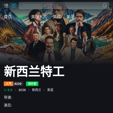
首页
美剧
美国大片
美综
美漫
新西兰特工
人气
8229
海外剧
8.8
2026
新西兰
英语
导演:
演员: