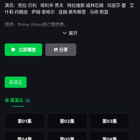
演员:
劳拉·贝利
塔利辛·贾夫
特拉维斯·威林厄姆
玛丽莎·蕾
艾
什莉·约翰逊
萨姆·里格尔
连姆·奥布赖恩
马修·默瑟
描述:
Prime Video续订第四季。
展开

立即播放
分享
高清云
高清云
12
第01集
第02集
第03集
第04集
第05集
第06集