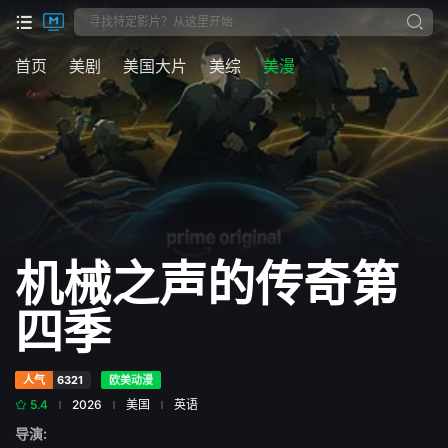
首页
美剧
美国大片
美综
美漫
机械之声的传奇第
四季
人气
6321
欧美动漫
5.4
2026
美国
英语
导演: